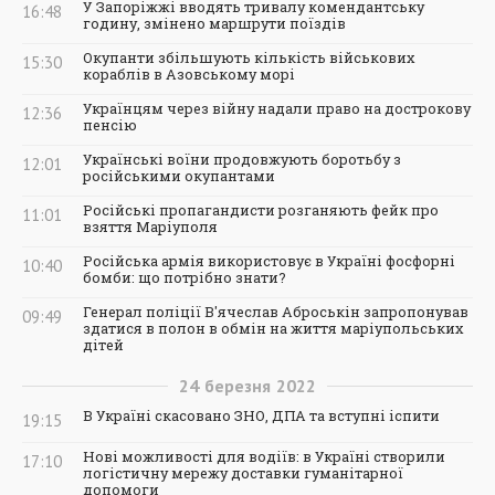
У Запоріжжі вводять тривалу комендантську
16:48
годину, змінено маршрути поїздів
Окупанти збільшують кількість військових
15:30
кораблів в Азовському морі
Українцям через війну надали право на дострокову
12:36
пенсію
Українські воїни продовжують боротьбу з
12:01
російськими окупантами
Російські пропагандисти розганяють фейк про
11:01
взяття Маріуполя
Російська армія використовує в Україні фосфорні
10:40
бомби: що потрібно знати?
Генерал поліції В'ячеслав Аброськін запропонував
09:49
здатися в полон в обмін на життя маріупольських
дітей
24
березня
2022
В Україні скасовано ЗНО, ДПА та вступні іспити
19:15
Нові можливості для водіїв: в Україні створили
17:10
логістичну мережу доставки гуманітарної
допомоги