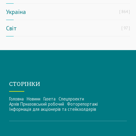
Україна
864
Світ
97
СТОРІНКИ
Головна
Новини
Газета
Спецпроекти
Архів Приазовський робочий
Фоторепортажі
Інформацiя для акцiонерiв та стейкхолдерiв