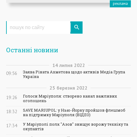
Останні новини
14
липня
2022
Заява Ріната Ахметова щодо активів Медіа Група
09:56
Україна
25
березня
2022
Голоси Маріуполя: створено канал важливих
19:26
оголошень
SAVE MARIUPOL: у Нью-Йорку пройшов флешмоб
18:32
на підтримку Маріуполя (ВІДЕО)
У Маріуполі полк "Азов" знищує ворожу техніку та
17:34
окупантів