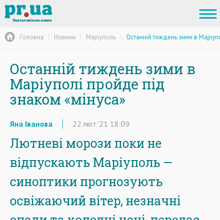
Головна
Новини
Маріуполь
Останній тиждень зими в Маріуп
Останній тиждень зими в
Маріуполі пройде під
знаком «мінуса»
Яна Іванова
22
лют
'21
18:09
Лютневі морози поки не
відпускають Маріуполь —
синоптики прогнозують
освіжаючий вітер, незначні
опади та холодні ночі, передає