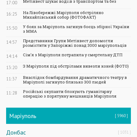
Метінвест шукає водіїв з транспортом та без
17:00
На Лівобережжі Маріуполя обстріляно
16:25
Михайлівський собор (ФОТОФАКТ)
У боях за Маріуполь загинув боєць збірної України
15:50
з ММА
Представники Групи Метінвест допомогли
14:57
розмістити у Запоріжжі понад 3000 маріупольців
Сім'я з Маріуполя потрапила у смертельну ДТП
14:14
З Маріуполя під обстрілами вивезли коней (ФОТО)
13:20
Внаслідок бомбардування драматичного театру в
11:37
Маріуполі загинуло близько 300 людей
Російські окупанти блокують гуманітарну
11:28
операцію з порятунку мешканців Маріуполя
Маріуполь
5960
Донбас
1031