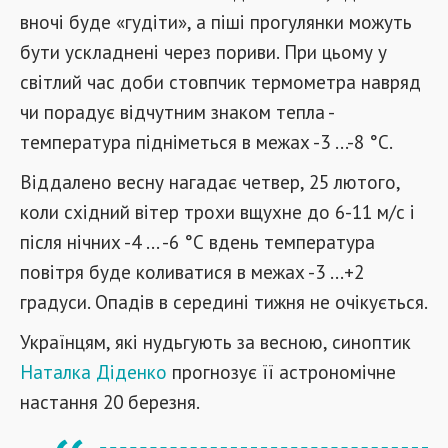
вночі буде «гудіти», а піші прогулянки можуть
бути ускладнені через пориви. При цьому у
світлий час доби стовпчик термометра навряд
чи порадує відчутним знаком тепла -
температура підніметься в межах -3 ...-8 °С.
Віддалено весну нагадає четвер, 25 лютого,
коли східний вітер трохи вщухне до 6-11 м/с і
після нічних -4 ... -6 °С вдень температура
повітря буде коливатися в межах -3 ...+2
градуси. Опадів в середині тижня не очікується.
Українцям, які нудьгують за весною, синоптик
Наталка Діденко
прогнозує її астрономічне
настання 20 березня.