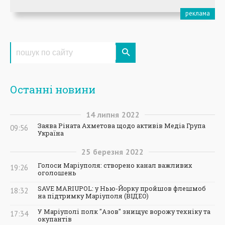
Останні новини
14
липня
2022
Заява Ріната Ахметова щодо активів Медіа Група
09:56
Україна
25
березня
2022
Голоси Маріуполя: створено канал важливих
19:26
оголошень
SAVE MARIUPOL: у Нью-Йорку пройшов флешмоб
18:32
на підтримку Маріуполя (ВІДЕО)
У Маріуполі полк "Азов" знищує ворожу техніку та
17:34
окупантів