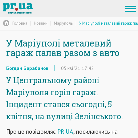
Головна
Новини
Маріуполь
У Маріуполі металевий гараж па
У Маріуполі металевий
гараж палав разом з авто
Богдан Барабанов
05
кві
'21
17:42
У Центральному районі
Маріуполя горів гараж.
Інцидент стався сьогодні, 5
квітня, на вулиці Зелінського.
Про це повідомляє
PR.UA
, посилаючись на