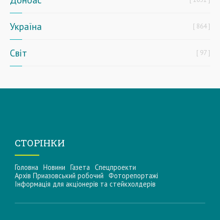
Україна
864
Світ
97
СТОРІНКИ
Головна
Новини
Газета
Спецпроекти
Архів Приазовський робочий
Фоторепортажі
Інформацiя для акцiонерiв та стейкхолдерiв