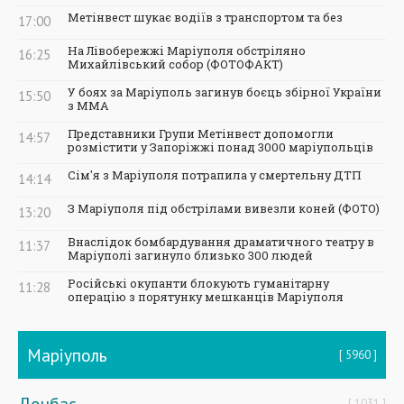
Метінвест шукає водіїв з транспортом та без
17:00
На Лівобережжі Маріуполя обстріляно
16:25
Михайлівський собор (ФОТОФАКТ)
У боях за Маріуполь загинув боєць збірної України
15:50
з ММА
Представники Групи Метінвест допомогли
14:57
розмістити у Запоріжжі понад 3000 маріупольців
Сім'я з Маріуполя потрапила у смертельну ДТП
14:14
З Маріуполя під обстрілами вивезли коней (ФОТО)
13:20
Внаслідок бомбардування драматичного театру в
11:37
Маріуполі загинуло близько 300 людей
Російські окупанти блокують гуманітарну
11:28
операцію з порятунку мешканців Маріуполя
Маріуполь
5960
Донбас
1031