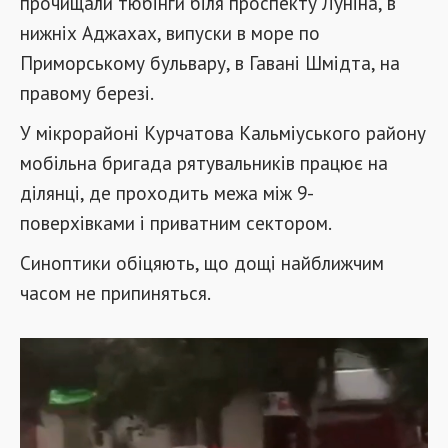
прочищали тюбінги біля проспекту Луніна, в
нижніх Аджахах, випуски в море по
Приморському бульвару, в Гавані Шмідта, на
правому березі.
У мікрорайоні Курчатова Кальміуського району
мобільна бригада рятувальників працює на
ділянці, де проходить межа між 9-
поверхівками і приватним сектором.
Синоптики обіцяють, що дощі найближчим
часом не припиняться.