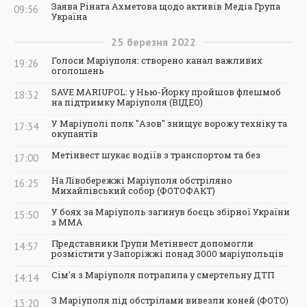
Заява Ріната Ахметова щодо активів Медіа Група
09:56
Україна
25
березня
2022
Голоси Маріуполя: створено канал важливих
19:26
оголошень
SAVE MARIUPOL: у Нью-Йорку пройшов флешмоб
18:32
на підтримку Маріуполя (ВІДЕО)
У Маріуполі полк "Азов" знищує ворожу техніку та
17:34
окупантів
Метінвест шукає водіїв з транспортом та без
17:00
На Лівобережжі Маріуполя обстріляно
16:25
Михайлівський собор (ФОТОФАКТ)
У боях за Маріуполь загинув боєць збірної України
15:50
з ММА
Представники Групи Метінвест допомогли
14:57
розмістити у Запоріжжі понад 3000 маріупольців
Сім'я з Маріуполя потрапила у смертельну ДТП
14:14
З Маріуполя під обстрілами вивезли коней (ФОТО)
13:20