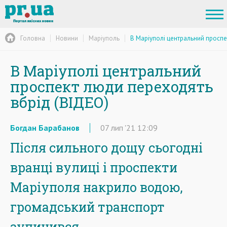
Головна
Новини
Маріуполь
В Маріуполі центральний просп
В Маріуполі центральний
проспект люди переходять
вбрід (ВІДЕО)
Богдан Барабанов
07
лип
'21
12:09
Після сильного дощу сьогодні
вранці вулиці і проспекти
Маріуполя накрило водою,
громадський транспорт
зупинився.