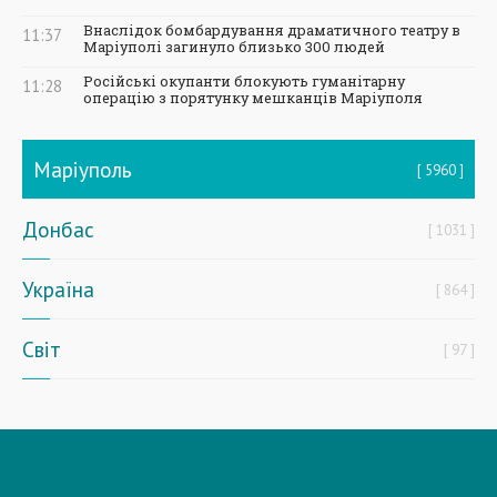
Внаслідок бомбардування драматичного театру в
11:37
Маріуполі загинуло близько 300 людей
Російські окупанти блокують гуманітарну
11:28
операцію з порятунку мешканців Маріуполя
Маріуполь
5960
Донбас
1031
Україна
864
Світ
97