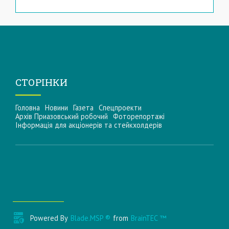
СТОРІНКИ
Головна
Новини
Газета
Спецпроекти
Архів Приазовський робочий
Фоторепортажі
Інформацiя для акцiонерiв та стейкхолдерiв
Powered By
Blade.MSP ®
from
BrainTEC ™